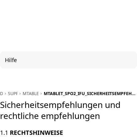
Hilfe
DE
SUPPORT
MTABLET_SPO2
MTABLET_SPO2_IFU_SICHERHEITSEMPFEHL
UND RECHTLICHE EMPFEHLUNGEN
Sicherheitsempfehlungen und
rechtliche empfehlungen
1.1
RECHTSHINWEISE