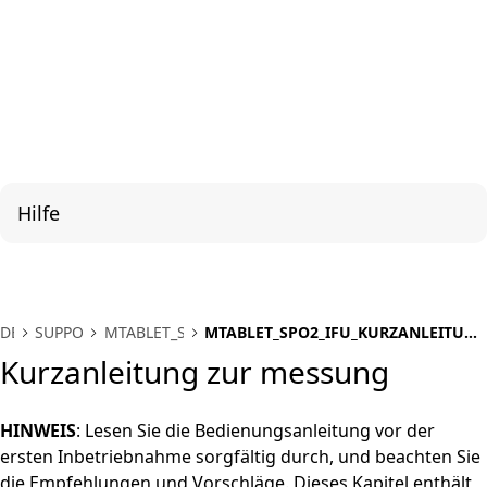
Hilfe
DE
SUPPORT
MTABLET_SPO2
MTABLET_SPO2_IFU_KURZANLEITUNG
ZUR MESSUNG
Kurzanleitung zur messung
HINWEIS
: Lesen Sie die Bedienungsanleitung vor der
ersten Inbetriebnahme sorgfältig durch, und beachten Sie
die Empfehlungen und Vorschläge. Dieses Kapitel enthält