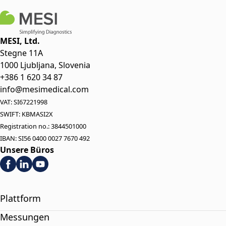
MESI, Ltd.
Stegne 11A
1000 Ljubljana, Slovenia
+386 1 620 34 87
info@mesimedical.com
VAT: SI67221998
SWIFT: KBMASI2X
Registration no.: 3844501000
IBAN: SI56 0400 0027 7670 492
Unsere Büros
Plattform
Messungen