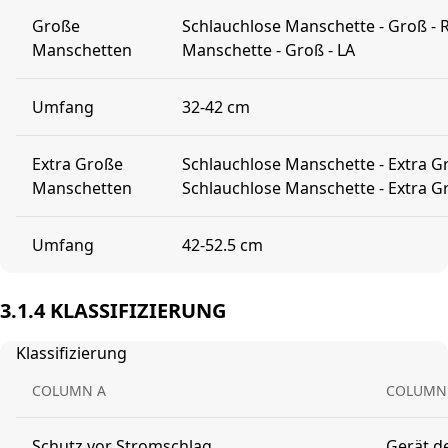
Große
Schlauchlose Manschette - Groß - 
Manschetten
Manschette - Groß - LA
Umfang
32-42 cm
Extra Große
Schlauchlose Manschette - Extra G
Manschetten
Schlauchlose Manschette - Extra Gr
Umfang
42-52.5 cm
3.1.4 KLASSIFIZIERUNG
Klassifizierung
COLUMN A
COLUMN
Schutz vor Stromschlag
Gerät de