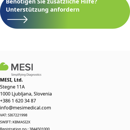
Benötigen Sie zusätzliche Hilfe?
Unterstützung anfordern
MESI, Ltd.
Stegne 11A
1000 Ljubljana, Slovenia
+386 1 620 34 87
info@mesimedical.com
VAT: SI67221998
SWIFT: KBMASI2X
Registration no.: 3844501000