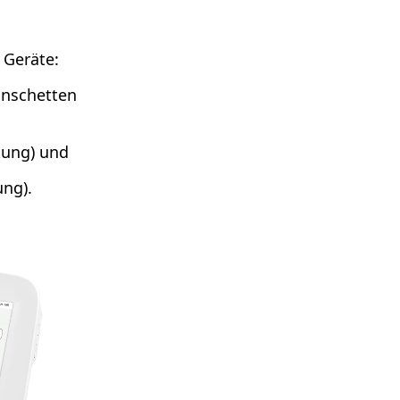
 Geräte:
anschetten
kung) und
ung).