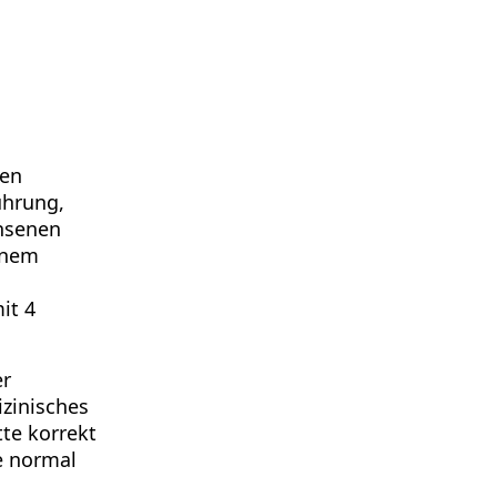
ten
ührung,
hsenen
einem
it 4
er
zinisches
te korrekt
e normal