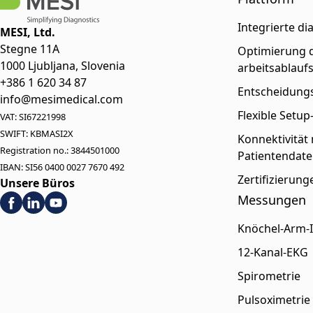
Integrierte di
MESI, Ltd.
Stegne 11A
Optimierung d
1000 Ljubljana, Slovenia
arbeitsablauf
+386 1 620 34 87
Entscheidungs
info@mesimedical.com
Flexible Setu
VAT: SI67221998
SWIFT: KBMASI2X
Konnektivität
Registration no.: 3844501000
Patientendate
IBAN: SI56 0400 0027 7670 492
Zertifizierun
Unsere Büros
Messungen
Knöchel-Arm-
12-Kanal-EKG
Spirometrie
Pulsoximetrie