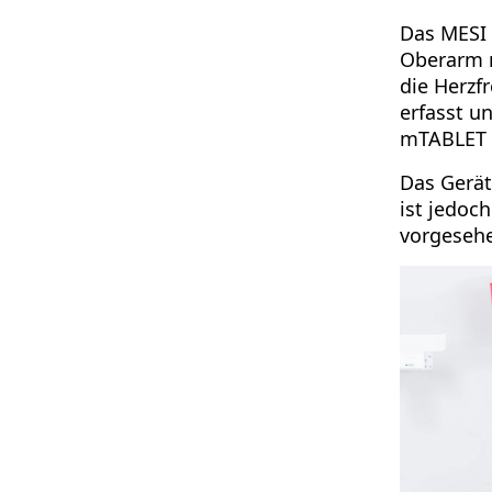
Das MESI 
Oberarm m
die Herzf
erfasst u
mTABLET 
Das Gerät
ist jedoc
vorgeseh