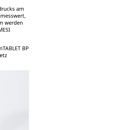
tdrucks am
kmesswert,
mm werden
 MESI
 mTABLET BP
etz