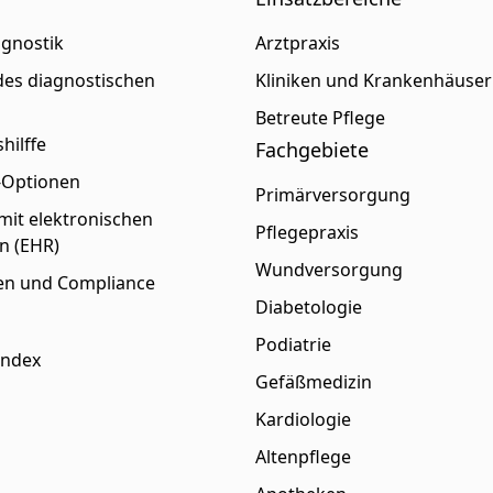
agnostik
Arztpraxis
es diagnostischen
Kliniken und Krankenhäuser
s
Betreute Pflege
hilffe
Fachgebiete
p-Optionen
Primärversorgung
 mit elektronischen
Pflegepraxis
n (EHR)
Wundversorgung
gen und Compliance
Diabetologie
Podiatrie
Index
Gefäßmedizin
Kardiologie
Altenpflege