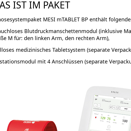
AS IST IM PAKET
nosesystempaket MESI mTABLET BP enthält folgende
lauchloses Blutdruckmanschettenmodul (inklusive M
öße M für: den linken Arm, den rechten Arm),
elloses medizinisches Tabletsystem (separate Verpac
estationsmodul mit 4 Anschlüssen (separate Verpack