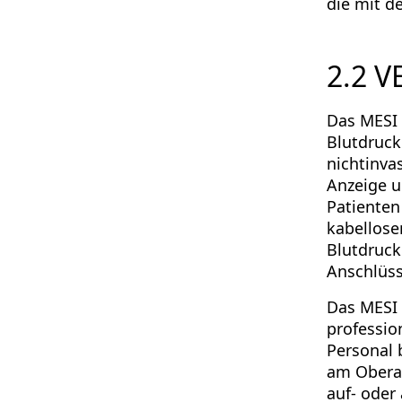
die mit d
2.2 
Das MESI 
Blutdruck
nichtinva
Anzeige 
Patienten
kabellose
Blutdruc
Anschlüss
Das MESI 
professio
Personal 
am Oberar
auf- oder