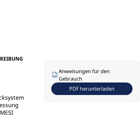
ns
Kontakt
DE
HREIBUNG
Anweisungen für den
Gebrauch
PDF herunterladen
ucksystem
messung
 MESI