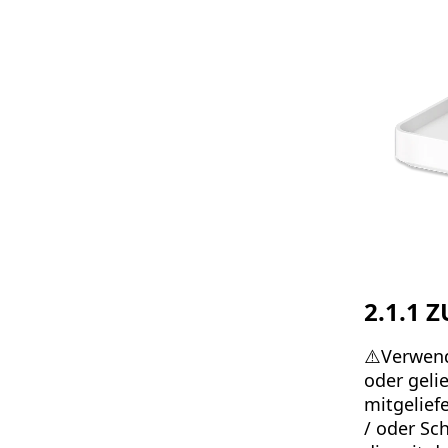
2.1.1 
⚠️Verwend
oder geli
mitgelief
/ oder Sc