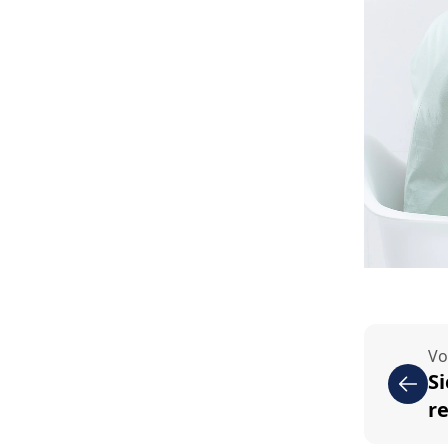
Vo
S
r