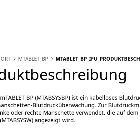
tform
Messungen
Lösungen
Ressourcen
Über u
PORT
MTABLET_BP
MTABLET_BP_IFU_PRODUKTBESC
duktbeschreibung
mTABLET BP (MTABSYSBP) ist ein kabelloses Blutdr
manschetten-Blutdrucküberwachung. Zur Blutdruck
linke oder rechte Manschette verwendet, die auf dem
(MTABSYSW) angezeigt wird.