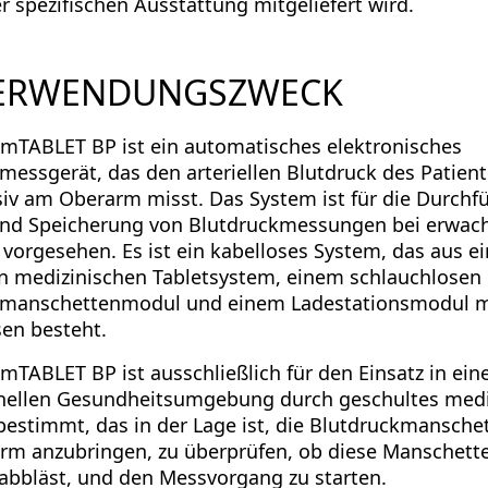
er spezifischen Ausstattung mitgeliefert wird.
VERWENDUNGSZWECK
mTABLET BP ist ein automatisches elektronisches
messgerät, das den arteriellen Blutdruck des Patien
siv am Oberarm misst. Das System ist für die Durchf
und Speicherung von Blutdruckmessungen bei erwac
 vorgesehen. Es ist ein kabelloses System, das aus 
n medizinischen Tabletsystem, einem schlauchlosen
kmanschettenmodul und einem Ladestationsmodul m
en besteht.
mTABLET BP ist ausschließlich für den Einsatz in ein
nellen Gesundheitsumgebung durch geschultes medi
bestimmt, das in der Lage ist, die Blutdruckmanschet
m anzubringen, zu überprüfen, ob diese Manschett
 abbläst, und den Messvorgang zu starten.