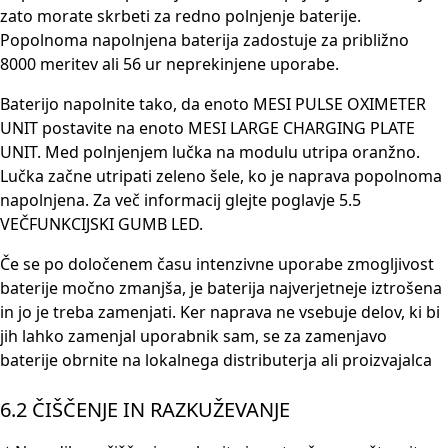
zato morate skrbeti za redno polnjenje baterije.
Popolnoma napolnjena baterija zadostuje za približno
8000 meritev ali 56 ur neprekinjene uporabe.
Baterijo napolnite tako, da enoto MESI PULSE OXIMETER
UNIT postavite na enoto MESI LARGE CHARGING PLATE
UNIT. Med polnjenjem lučka na modulu utripa oranžno.
Lučka začne utripati zeleno šele, ko je naprava popolnoma
napolnjena. Za več informacij glejte poglavje 5.5
VEČFUNKCIJSKI GUMB LED.
Če se po določenem času intenzivne uporabe zmogljivost
baterije močno zmanjša, je baterija najverjetneje iztrošena
in jo je treba zamenjati. Ker naprava ne vsebuje delov, ki bi
jih lahko zamenjal uporabnik sam, se za zamenjavo
baterije obrnite na lokalnega distributerja ali proizvajalca
6.2 ČIŠČENJE IN RAZKUŽEVANJE