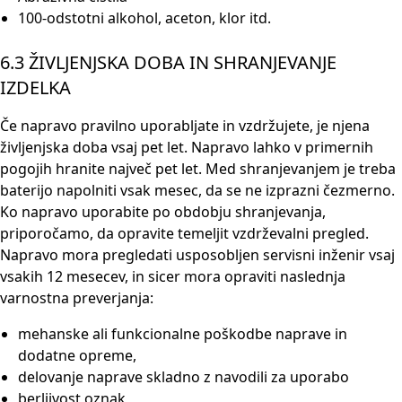
100-odstotni alkohol, aceton, klor itd.
6.3 ŽIVLJENJSKA DOBA IN SHRANJEVANJE
IZDELKA
Če napravo pravilno uporabljate in vzdržujete, je njena
življenjska doba vsaj pet let. Napravo lahko v primernih
pogojih hranite največ pet let. Med shranjevanjem je treba
baterijo napolniti vsak mesec, da se ne izprazni čezmerno.
Ko napravo uporabite po obdobju shranjevanja,
priporočamo, da opravite temeljit vzdrževalni pregled.
Napravo mora pregledati usposobljen servisni inženir vsaj
vsakih 12 mesecev, in sicer mora opraviti naslednja
varnostna preverjanja:
mehanske ali funkcionalne poškodbe naprave in
dodatne opreme,
delovanje naprave skladno z navodili za uporabo
berljivost oznak,