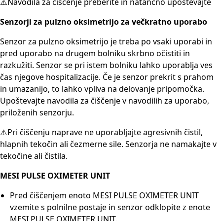
⚠️Navodila za čiščenje preberite in natančno upoštevajte
Senzorji za pulzno oksimetrijo za večkratno uporabo
Senzor za pulzno oksimetrijo je treba po vsaki uporabi in
pred uporabo na drugem bolniku skrbno očistiti in
razkužiti. Senzor se pri istem bolniku lahko uporablja ves
čas njegove hospitalizacije. Če je senzor prekrit s prahom
in umazanijo, to lahko vpliva na delovanje pripomočka.
Upoštevajte navodila za čiščenje v navodilih za uporabo,
priloženih senzorju.
⚠️Pri čiščenju naprave ne uporabljajte agresivnih čistil,
hlapnih tekočin ali čezmerne sile. Senzorja ne namakajte v
tekočine ali čistila.
MESI PULSE OXIMETER UNIT
Pred čiščenjem enoto MESI PULSE OXIMETER UNIT
vzemite s polnilne postaje in senzor odklopite z enote
MESI PULSE OXIMETER UNIT.