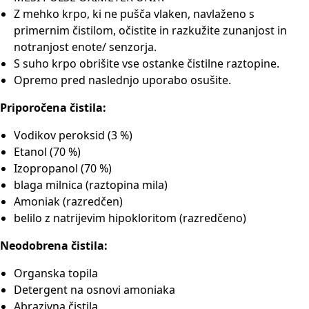
Z mehko krpo, ki ne pušča vlaken, navlaženo s
primernim čistilom, očistite in razkužite zunanjost in
notranjost enote/ senzorja.
S suho krpo obrišite vse ostanke čistilne raztopine.
Opremo pred naslednjo uporabo osušite.
Priporočena čistila:
Vodikov peroksid (3 %)
Etanol (70 %)
Izopropanol (70 %)
blaga milnica (raztopina mila)
Amoniak (razredčen)
belilo z natrijevim hipokloritom (razredčeno)
Neodobrena čistila:
Organska topila
Detergent na osnovi amoniaka
Abrazivna čistila