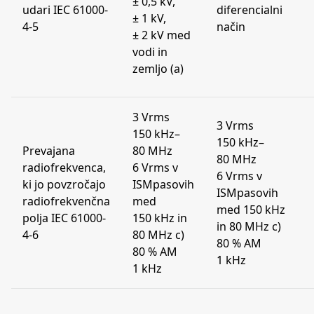
± 0,5 kV,
udari IEC 61000-
diferencialni
± 1 kV,
4-5
način
± 2 kV med
vodi in
zemljo (a)
3 Vrms
3 Vrms
150 kHz–
150 kHz–
Prevajana
80 MHz
80 MHz
radiofrekvenca,
6 Vrms v
6 Vrms v
ki jo povzročajo
ISMpasovih
ISMpasovih
radiofrekvenčna
med
med 150 kHz
polja IEC 61000-
150 kHz in
in 80 MHz c)
4-6
80 MHz c)
80 % AM
80 % AM
1 kHz
1 kHz