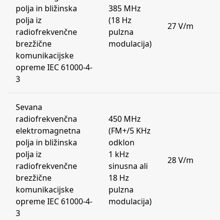
polja in bližinska
385 MHz
polja iz
(18 Hz
27 V/m
radiofrekvenčne
pulzna
brezžične
modulacija)
komunikacijske
opreme IEC 61000-4-
3
Sevana
radiofrekvenčna
450 MHz
elektromagnetna
(FM+/5 KHz
polja in bližinska
odklon
polja iz
1 kHz
28 V/m
radiofrekvenčne
sinusna ali
brezžične
18 Hz
komunikacijske
pulzna
opreme IEC 61000-4-
modulacija)
3