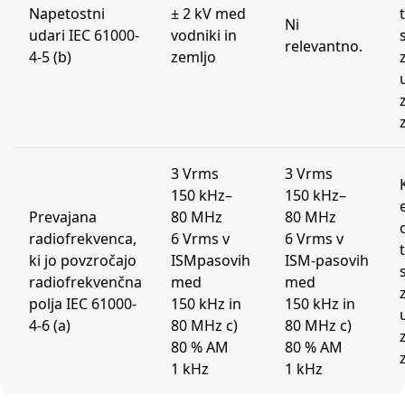
Napetostni
± 2 kV med
Ni
udari IEC 61000-
vodniki in
relevantno.
4-5 (b)
zemljo
3 Vrms
3 Vrms
150 kHz–
150 kHz–
Prevajana
80 MHz
80 MHz
radiofrekvenca,
6 Vrms v
6 Vrms v
ki jo povzročajo
ISMpasovih
ISM-pasovih
radiofrekvenčna
med
med
polja IEC 61000-
150 kHz in
150 kHz in
4-6 (a)
80 MHz c)
80 MHz c)
80 % AM
80 % AM
1 kHz
1 kHz