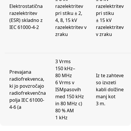
Elektrostatična
razelektritev
razelektritev
razelektritev
pri stiku ± 2,
pri stiku
(ESR) skladno z
4, 8, 15 kV
± 15 kV
IEC 61000-4-2
razelektritev v
razelektritev
zraku
v zraku
3 Vrms
150 kHz–
Prevajana
80 MHz
Iz te zahteve
radiofrekvenca,
6 Vrms v
so izvzeti
ki jo povzročajo
ISMpasovih
kabli dolžine
radiofrekvenčna
med 150 kHz
manj kot
polja IEC 61000-
in 80 MHz c)
3 m.
4-6 (a
80 % AM
1 kHz