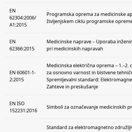
EN
Programska oprema za medicinske apa
62304:2006/
življenjskem ciklu programske oprem
A1:2015
EN
Medicinske naprave – Uporaba inženirs
62366:2015
pri medicinskih napravah
Medicinska električna oprema – 1.–2. 
EN 60601-1-
za osnovno varnost in bistvene tehničn
2:2015
Spremljevalni standard: Elektromagne
Zahteve in preskušanje
EN ISO
Simboli za označevanje medicinskih 
152231:2016
Standard za elektromagnetno združlji