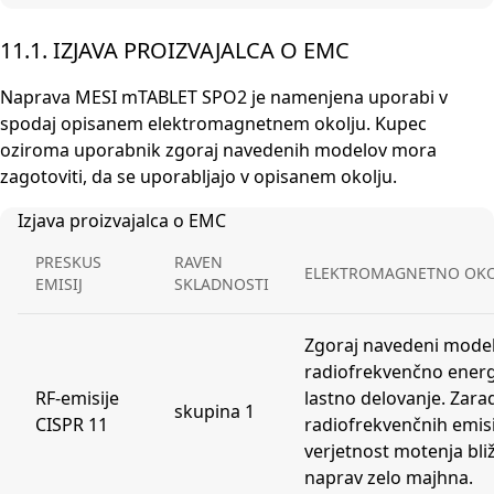
11.1. IZJAVA PROIZVAJALCA O EMC
Naprava MESI mTABLET SPO2 je namenjena uporabi v
spodaj opisanem elektromagnetnem okolju. Kupec
oziroma uporabnik zgoraj navedenih modelov mora
zagotoviti, da se uporabljajo v opisanem okolju.
Izjava proizvajalca o EMC
PRESKUS
RAVEN
ELEKTROMAGNETNO OKOL
EMISIJ
SKLADNOSTI
Zgoraj navedeni model
radiofrekvenčno energi
RF-emisije
lastno delovanje. Zarad
skupina 1
CISPR 11
radiofrekvenčnih emisij
verjetnost motenja bli
naprav zelo majhna.