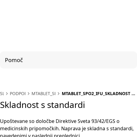
Pomoč
SL
PODPORA
MTABLET_SPO2
MTABLET_SPO2_IFU_SKLADNOST S
STANDARDI
Skladnost s standardi
Upoštevane so določbe Direktive Sveta 93/42/EGS o
medicinskih pripomočkih. Naprava je skladna s standardi,
navedenimi v naslednji preglednici.