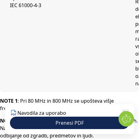
R
IEC 61000-4-3
d
e
p
m
r
v
o
s
b
o
n
NOTE 1
: Pri 80 MHz in 800 MHz se upošteva višje
frekvenčno območje.
Navodila za uporabo
NOTE 2
: Ta priporočila morda ne veljajo v vseh okoliščinah.
Prenesi PDF
Na širjenje elektromagnetnih valov vplivata absorpcija in
odbijanje od zgradb, predmetov in ljudi.