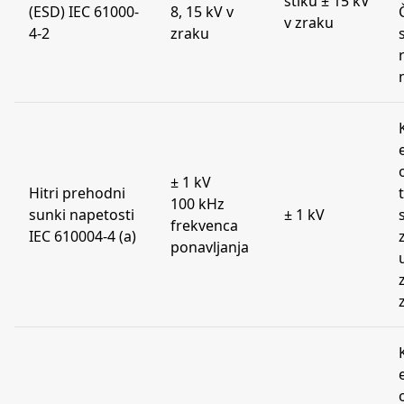
stiku ± 15 kV
(ESD) IEC 61000-
8, 15 kV v
v zraku
4-2
zraku
± 1 kV
Hitri prehodni
100 kHz
sunki napetosti
± 1 kV
frekvenca
IEC 610004-4 (a)
ponavljanja