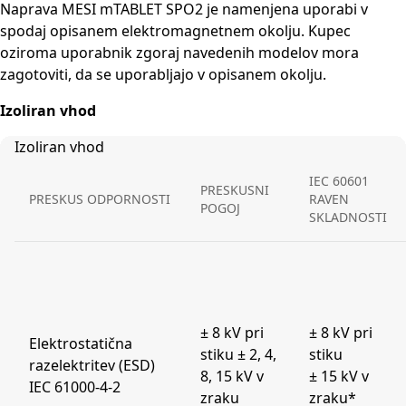
Naprava MESI mTABLET SPO2 je namenjena uporabi v
spodaj opisanem elektromagnetnem okolju. Kupec
oziroma uporabnik zgoraj navedenih modelov mora
zagotoviti, da se uporabljajo v opisanem okolju.
Izoliran vhod
Izoliran vhod
IEC 60601
PRESKUSNI
PRESKUS ODPORNOSTI
RAVEN
POGOJ
SKLADNOSTI
± 8 kV pri
± 8 kV pri
Elektrostatična
stiku ± 2, 4,
stiku
razelektritev (ESD)
8, 15 kV v
± 15 kV v
IEC 61000-4-2
zraku
zraku*