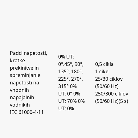
Padci napetosti,
0% UT;
kratke
0°.45°, 90°,
0,5 cikla
prekinitve in
135°, 180°,
1 cikel
spreminjanje
225°, 270°,
25/30 ciklov
napetosti na
315° 0%
(50/60 Hz)
vhodnih
UT; 0° 0%
250/300 ciklov
napajalnih
UT; 70% 0%
(50/60 Hz)(5 s)
vodnikih
UT; 0%
IEC 61000-4-11