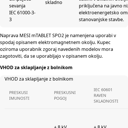
skladno
sevanja
priključena na javno 
IEC 61000-3-
elektroenergetsko omr
3
stanovanjske stavbe.
Naprava MESI mTABLET SPO2 je namenjena uporabi v
spodaj opisanem elektromagnetnem okolju. Kupec
oziroma uporabnik zgoraj navedenih modelov mora
zagotoviti, da se uporabljajo v opisanem okolju.
VHOD za sklapljanje z bolnikom
VHOD za sklapljanje z bolnikom
IEC 60601
PRESKUSI
PRESKUSNI
RAVEN
IMUNOSTI
POGOJ
SKLADNOSTI
± 8 kV
± 8 kV