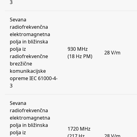
3
Sevana
radiofrekvenčna
elektromagnetna
polja in bližinska
polja iz
930 MHz
28 V/m
radiofrekvenčne
(18 Hz PM)
brezžične
komunikacijske
opreme IEC 61000-4-
3
Sevana
radiofrekvenčna
elektromagnetna
polja in bližinska
1720 MHz
polja iz
(217 Hz
28 V/m