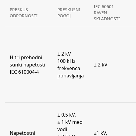
IEC 60601
PRESKUS
PRESKUSNI
RAVEN
ODPORNOSTI
POGOJ
SKLADNOSTI
± 2 kV
Hitri prehodni
100 kHz
sunki napetosti
± 2 kV
frekvenca
IEC 610004-4
ponavljanja
± 0,5 kV,
± 1 kV med
vodi
Napetostni
±1 kV,