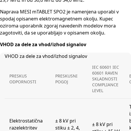
29,7 MHz in od 50,0 MHz do 54,0 MHz.
Naprava MESI mTABLET SPO2 je namenjena uporabi v
spodaj opisanem elektromagnetnem okolju. Kupec
oziroma uporabnik zgoraj navedenih modelov mora
zagotoviti, da se uporabljajo v opisanem okolju.
VHOD za dele za vhod/izhod signalov
VHOD za dele za vhod/izhod signalov
IEC 60601 IEC
60601 RAVEN
PRESKUS
PRESKUSNI
SKLADNOSTI
ODPORNOSTI
POGOJ
COMPLIANCE
LEVEL
Elektrostatična
± 8 kV pri
± 8 kV pri
razelektritev
stiku ± 2, 4,