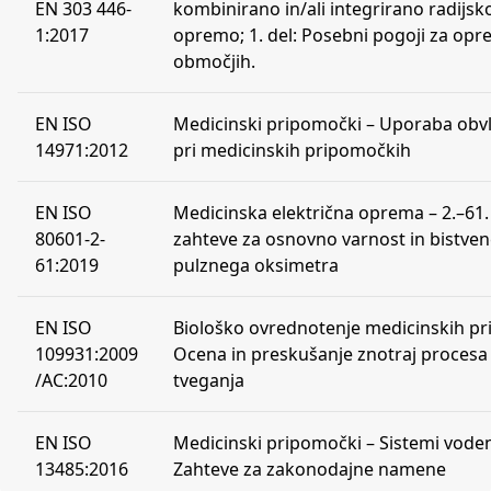
EN 303 446-
kombinirano in/ali integrirano radijsk
1:2017
opremo; 1. del: Posebni pogoji za opr
območjih.
EN ISO
Medicinski pripomočki – Uporaba obv
14971:2012
pri medicinskih pripomočkih
EN ISO
Medicinska električna oprema – 2.–61.
80601-2-
zahteve za osnovno varnost in bistven
61:2019
pulznega oksimetra
EN ISO
Biološko ovrednotenje medicinskih pri
109931:2009
Ocena in preskušanje znotraj procesa
/AC:2010
tveganja
EN ISO
Medicinski pripomočki – Sistemi voden
13485:2016
Zahteve za zakonodajne namene