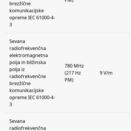
PM)
brezžične
komunikacijske
opreme IEC 61000-4-
3
Sevana
radiofrekvenčna
elektromagnetna
polja in bližinska
780 MHz
polja iz
(217 Hz
9 V/m
radiofrekvenčne
PM)
brezžične
komunikacijske
opreme IEC 61000-4-
3
Sevana
radiofrekvenčna