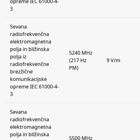
opreme IEC 61000-4-
3
Sevana
radiofrekvenčna
elektromagnetna
polja in bližinska
5240 MHz
polja iz
(217 Hz
9 V/m
radiofrekvenčne
PM)
brezžične
komunikacijske
opreme IEC 61000-4-
3
Sevana
radiofrekvenčna
elektromagnetna
polja in bližinska
5500 MHz