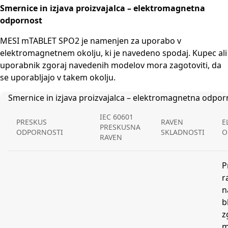
Smernice in izjava proizvajalca – elektromagnetna
odpornost
MESI mTABLET SPO2 je namenjen za uporabo v
elektromagnetnem okolju, ki je navedeno spodaj. Kupec ali
uporabnik zgoraj navedenih modelov mora zagotoviti, da
se uporabljajo v takem okolju.
Smernice in izjava proizvajalca – elektromagnetna odpor
IEC 60601
PRESKUS
RAVEN
E
PRESKUSNA
ODPORNOSTI
SKLADNOSTI
O
RAVEN
P
r
n
b
z
m