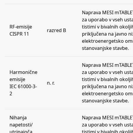
Naprava MESI mTABLET
za uporabo v vseh ust
RF-emisije
tistimi v bivalnih okolji
razred B
CISPR 11
priključena na javno 
elektroenergetsko omr
stanovanjske stavbe.
Naprava MESI mTABLET
Harmonične
za uporabo v vseh ust
emisije
tistimi v bivalnih okolji
n. r.
IEC 61000-3-
priključena na javno 
2
elektroenergetsko omr
stanovanjske stavbe.
Nihanja
Naprava MESI mTABLET
napetosti/
za uporabo v vseh ust
utripajoča
tistimi v bivalnih okolji