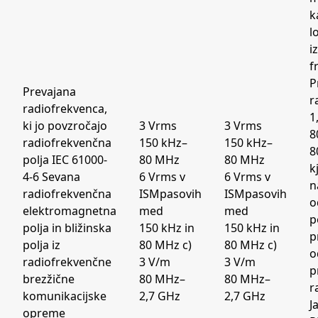
k
l
i
f
P
Prevajana
r
radiofrekvenca,
1
ki jo povzročajo
3 Vrms
3 Vrms
8
radiofrekvenčna
150 kHz–
150 kHz–
8
polja IEC 61000-
80 MHz
80 MHz
k
4-6 Sevana
6 Vrms v
6 Vrms v
n
radiofrekvenčna
ISMpasovih
ISMpasovih
o
elektromagnetna
med
med
p
polja in bližinska
150 kHz in
150 kHz in
p
polja iz
80 MHz c)
80 MHz c)
o
radiofrekvenčne
3 V/m
3 V/m
p
brezžične
80 MHz–
80 MHz–
r
komunikacijske
2,7 GHz
2,7 GHz
J
opreme