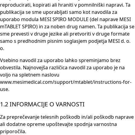
reproducirati, kopirati ali hraniti v pomnilniški napravi. Ta
publikacija se sme uporabljati samo kot navodila za
uporabo modula MESI SPIRO MODULE (del naprave MESI
mTABLET SPIRO) in za noben drug namen. Ta publikacija se
sme prevesti v druge jezike ali pretvoriti v druge formate
samo s predhodnim pisnim soglasjem podjetja MESI d. o.
o.
Vsebino navodil za uporabo lahko spreminjamo brez
obvestila. Najnovejša različica navodil za uporabo je na
voljo na spletnem naslovu
www.mesimedical.com/support/mtablet/instructions-for-
use.
1.2 INFORMACIJE O VARNOSTI
Za preprečevanje telesnih poškodb in/ali poškodb naprave
ali dodatne opreme upoštevajte spodnja varnostna
priporočila.