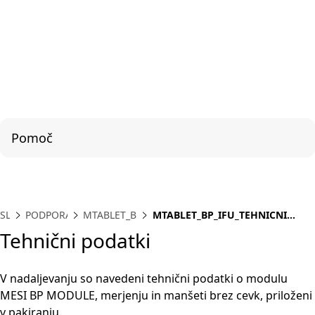
Pomoč
SL
PODPORA
MTABLET_BP
MTABLET_BP_IFU_TEHNICNI
PODATKI
Tehnični podatki
V nadaljevanju so navedeni tehnični podatki o modulu
MESI BP MODULE, merjenju in manšeti brez cevk, priloženi
v pakiranju.