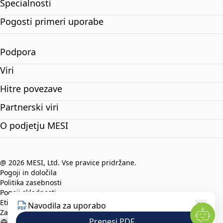
Specialnosti
Pogosti primeri uporabe
Podpora
Viri
Hitre povezave
Partnerski viri
O podjetju MESI
@ 2026 MESI, Ltd. Vse pravice pridržane.
Pogoji in določila
Politika zasebnosti
Pogoji skladnosti
Etični kodeks
Navodila za uporabo
Zaščita prijaviteljev
Prenesi PDF
Slovenian