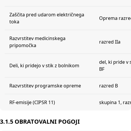
Zaščita pred udarom električnega
Oprema razred
toka
Razvrstitev medicinskega
razred IIa
pripomočka
del, ki pride v
Deli, ki pridejo v stik z bolnikom
BF
Razvrstitev programske opreme
razred B
RF-emisije (CIPSR 11)
skupina 1, raz
3.1.5 OBRATOVALNI POGOJI