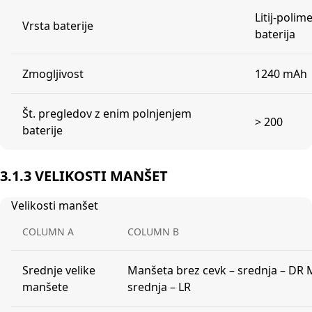
Litij-polim
Vrsta baterije
baterija
Zmogljivost
1240 mAh
Št. pregledov z enim polnjenjem
> 200
baterije
3.1.3 VELIKOSTI MANŠET
Velikosti manšet
COLUMN A
COLUMN B
Srednje velike
Manšeta brez cevk – srednja – DR 
manšete
srednja – LR