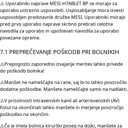
⚠️ Uporabniki naprave MESI mTABLET BP se morajo za
uporabo ustrezno usposobiti. Usposabljanje mora izvesti
usposobljen predstavnik družbe MESI. Uporabniki morajo
pred prvo uporabo naprave skrbno prebrati celotna
navodila za uporabo in upoštevati navodila za uporabo
povezane opreme.
7.1 PREPREČEVANJE POŠKODB PRI BOLNIKIH
⚠️Prepogosto zaporedno izvajanje meritev lahko privede
do poškodb bolnika!
⚠️Manšet ne nameščajte na rane, saj bi to lahko povzročilo
dodatne poškodbe. Manšete nameščajte samo na nadlakti.
⚠️V prisotnosti intravenskih kanil ali arteriovenskih (AV)
fistul na okončinah lahko manšete in merjenje povzročijo
poškodbo na okončini.
⚠️Če je imela bolnica kirurški poseg na dojki, manšete za