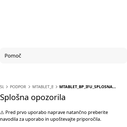
Pomoč
SL
PODPORA
MTABLET_BP
MTABLET_BP_IFU_SPLOSNA
OPOZORILA
Splošna opozorila
⚠️ Pred prvo uporabo naprave natančno preberite
navodila za uporabo in upoštevajte priporočila.