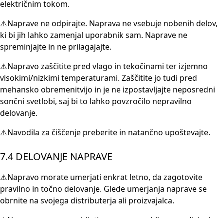
električnim tokom.
⚠️Naprave ne odpirajte. Naprava ne vsebuje nobenih delov,
ki bi jih lahko zamenjal uporabnik sam. Naprave ne
spreminjajte in ne prilagajajte.
⚠️Napravo zaščitite pred vlago in tekočinami ter izjemno
visokimi/nizkimi temperaturami. Zaščitite jo tudi pred
mehansko obremenitvijo in je ne izpostavljajte neposredni
sončni svetlobi, saj bi to lahko povzročilo nepravilno
delovanje.
⚠️Navodila za čiščenje preberite in natančno upoštevajte.
7.4 DELOVANJE NAPRAVE
⚠️Napravo morate umerjati enkrat letno, da zagotovite
pravilno in točno delovanje. Glede umerjanja naprave se
obrnite na svojega distributerja ali proizvajalca.