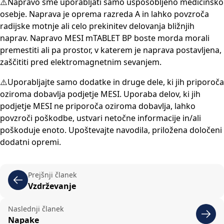
⚠️Napravo sme uporabljati samo usposobljeno medicinsko
osebje. Naprava je oprema razreda A in lahko povzroča
radijske motnje ali celo prekinitev delovanja bližnjih
naprav. Napravo MESI mTABLET BP boste morda morali
premestiti ali pa prostor, v katerem je naprava postavljena,
zaščititi pred elektromagnetnim sevanjem.
⚠️Uporabljajte samo dodatke in druge dele, ki jih priporoča
oziroma dobavlja podjetje MESI. Uporaba delov, ki jih
podjetje MESI ne priporoča oziroma dobavlja, lahko
povzroči poškodbe, ustvari netočne informacije in/ali
poškoduje enoto. Upoštevajte navodila, priložena določeni
dodatni opremi.
Prejšnji članek
Vzdrževanje
Naslednji članek
Napake