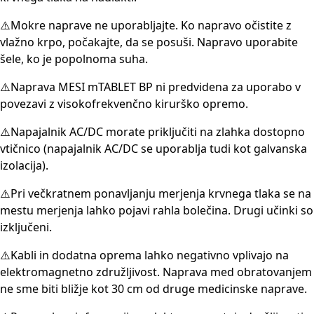
⚠️Mokre naprave ne uporabljajte. Ko napravo očistite z
vlažno krpo, počakajte, da se posuši. Napravo uporabite
šele, ko je popolnoma suha.
⚠️Naprava MESI mTABLET BP ni predvidena za uporabo v
povezavi z visokofrekvenčno kirurško opremo.
⚠️Napajalnik AC/DC morate priključiti na zlahka dostopno
vtičnico (napajalnik AC/DC se uporablja tudi kot galvanska
izolacija).
⚠️Pri večkratnem ponavljanju merjenja krvnega tlaka se na
mestu merjenja lahko pojavi rahla bolečina. Drugi učinki so
izključeni.
⚠️Kabli in dodatna oprema lahko negativno vplivajo na
elektromagnetno združljivost. Naprava med obratovanjem
ne sme biti bližje kot 30 cm od druge medicinske naprave.