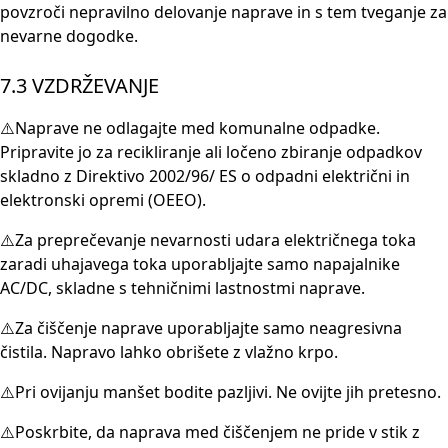
povzroči nepravilno delovanje naprave in s tem tveganje za
nevarne dogodke.
7.3 VZDRŽEVANJE
⚠️Naprave ne odlagajte med komunalne odpadke.
Pripravite jo za recikliranje ali ločeno zbiranje odpadkov
skladno z Direktivo 2002/96/ ES o odpadni električni in
elektronski opremi (OEEO).
⚠️Za preprečevanje nevarnosti udara električnega toka
zaradi uhajavega toka uporabljajte samo napajalnike
AC/DC, skladne s tehničnimi lastnostmi naprave.
⚠️Za čiščenje naprave uporabljajte samo neagresivna
čistila. Napravo lahko obrišete z vlažno krpo.
⚠️Pri ovijanju manšet bodite pazljivi. Ne ovijte jih pretesno.
⚠️Poskrbite, da naprava med čiščenjem ne pride v stik z