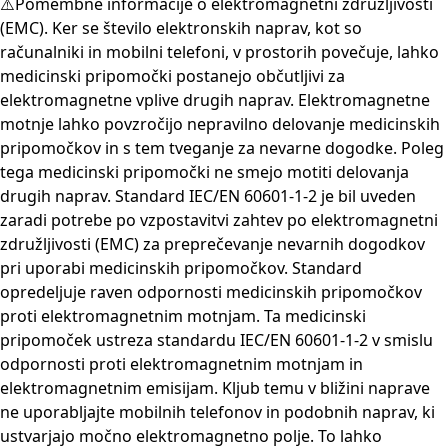
⚠️Pomembne informacije o elektromagnetni združljivosti
(EMC). Ker se število elektronskih naprav, kot so
računalniki in mobilni telefoni, v prostorih povečuje, lahko
medicinski pripomočki postanejo občutljivi za
elektromagnetne vplive drugih naprav. Elektromagnetne
motnje lahko povzročijo nepravilno delovanje medicinskih
pripomočkov in s tem tveganje za nevarne dogodke. Poleg
tega medicinski pripomočki ne smejo motiti delovanja
drugih naprav. Standard IEC/EN 60601-1-2 je bil uveden
zaradi potrebe po vzpostavitvi zahtev po elektromagnetni
združljivosti (EMC) za preprečevanje nevarnih dogodkov
pri uporabi medicinskih pripomočkov. Standard
opredeljuje raven odpornosti medicinskih pripomočkov
proti elektromagnetnim motnjam. Ta medicinski
pripomoček ustreza standardu IEC/EN 60601-1-2 v smislu
odpornosti proti elektromagnetnim motnjam in
elektromagnetnim emisijam. Kljub temu v bližini naprave
ne uporabljajte mobilnih telefonov in podobnih naprav, ki
ustvarjajo močno elektromagnetno polje. To lahko