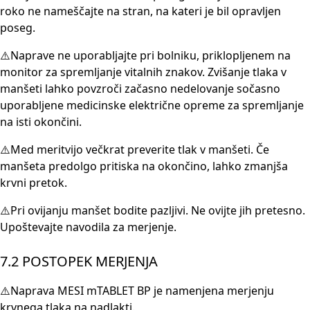
roko ne nameščajte na stran, na kateri je bil opravljen
poseg.
⚠️Naprave ne uporabljajte pri bolniku, priklopljenem na
monitor za spremljanje vitalnih znakov. Zvišanje tlaka v
manšeti lahko povzroči začasno nedelovanje sočasno
uporabljene medicinske električne opreme za spremljanje
na isti okončini.
⚠️Med meritvijo večkrat preverite tlak v manšeti. Če
manšeta predolgo pritiska na okončino, lahko zmanjša
krvni pretok.
⚠️Pri ovijanju manšet bodite pazljivi. Ne ovijte jih pretesno.
Upoštevajte navodila za merjenje.
7.2 POSTOPEK MERJENJA
⚠️Naprava MESI mTABLET BP je namenjena merjenju
krvnega tlaka na nadlakti.