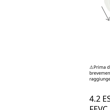
⚠️Prima di
brevement
raggiunger
4.2 
FEVC