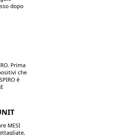
passo dopo
IRO. Prima
positivi che
 SPIRO è
LE
UNIT
are MESI
ttagliate,