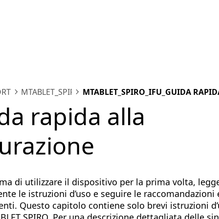
ttaforma
Misurazioni
Soluzioni
Risorse
Chi siam
ORTO
MTABLET_SPIRO
MTABLET_SPIRO_IFU_GUIDA RAPID
MISURAZIONE
da rapida alla
urazione
ima di utilizzare il dispositivo per la prima volta, legg
nte le istruzioni d’uso e seguire le raccomandazioni e
nti. Questo capitolo contiene solo brevi istruzioni d’
LET SPIRO. Per una descrizione dettagliata delle si