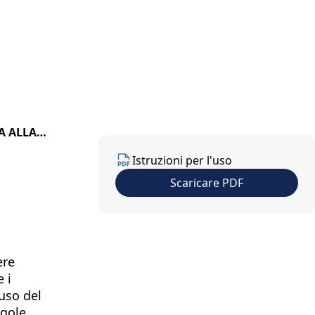
o
Contatto
IT
A ALLA
Istruzioni per l'uso
Scaricare PDF
ere
 i
uso del
ngole