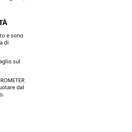
TÀ
rto e sono
a di
aglio sul
SPIROMETER
uotare dal
o.