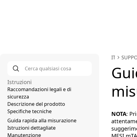
Pia
IT
SUPP
Cerca qualsiasi cosa
*
Gui
Istruzioni
mis
Raccomandazioni legali e di
sicurezza
Descrizione del prodotto
Specifiche tecniche
NOTA
: Pr
Guida rapida alla misurazione
attentame
Istruzioni dettagliate
suggerime
Manutenzione
MESI mTAB