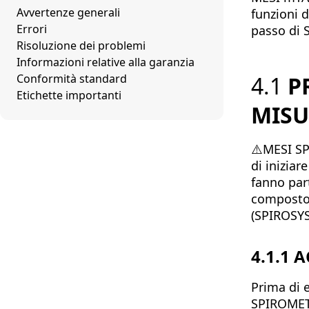
Avvertenze generali
funzioni d
Errori
passo di 
Risoluzione dei problemi
Informazioni relative alla garanzia
Conformità standard
4.1
P
Etichette importanti
MISU
⚠️MESI S
di iniziar
fanno par
composto
(SPIROSY
4.1.1
A
Prima di 
SPIROMETE