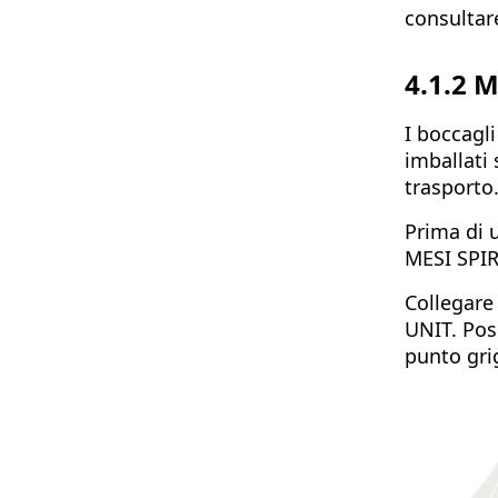
consultar
4.1.2
M
I boccagli
imballati 
trasporto
Prima di u
MESI SPI
Collegare
UNIT. Posi
punto gri