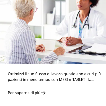
Ottimizzi il suo flusso di lavoro quotidiano e curi più
pazienti in meno tempo con MESI mTABLET - la
diagnostica intelligente fatta per le strutture di
assistenza primaria più impegnate.
Per saperne di più