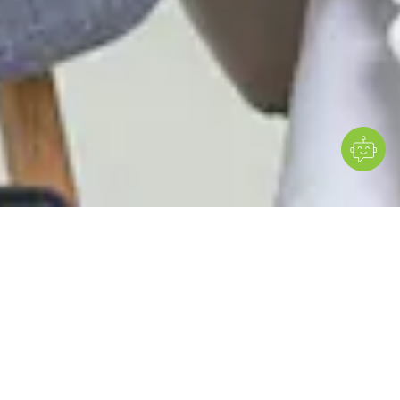
MESI mTABLET è un sistema diagnostico portatile,