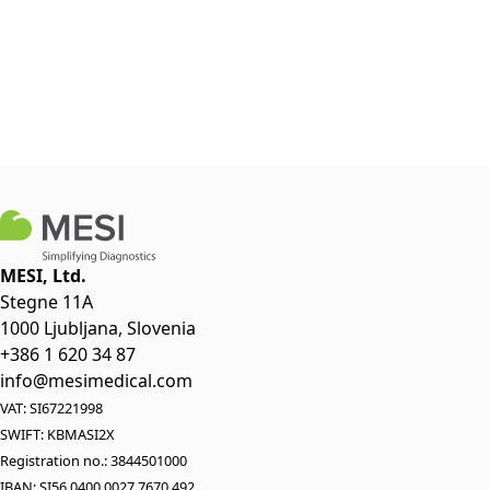
MESI, Ltd.
Stegne 11A
1000 Ljubljana, Slovenia
+386 1 620 34 87
info@mesimedical.com
VAT: SI67221998
SWIFT: KBMASI2X
Registration no.: 3844501000
IBAN: SI56 0400 0027 7670 492