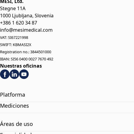
MESI, Ltd.
Stegne 11A
1000 Ljubljana, Slovenia
+386 1 620 34 87
info@mesimedical.com
VAT: SI67221998
SWIFT: KBMASI2X
Registration no.: 3844501000
IBAN: SI56 0400 0027 7670 492
Nuestras oficinas
Platforma
Mediciones
Áreas de uso