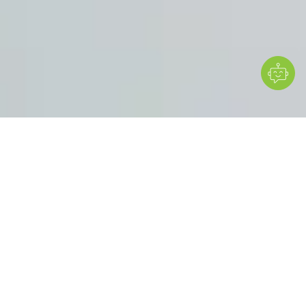
MESI mTABLET combina todas las mediciones de
diagnóstico clave en una única plataforma para
exámenes más rápidos, flujos de trabajo más