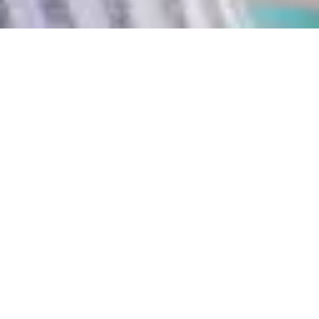
Atención precisa y consistente con un sistema de
diagnóstico fácil de usar que ayuda a los
profesionales de la atención primaria.
Flujo de trabajo mejorado
El sistema todo en uno acelera los exámenes y se adapta
perfectamente a los flujos de trabajo diarios, acabando
con derivaciones de pacientes innecesarias.