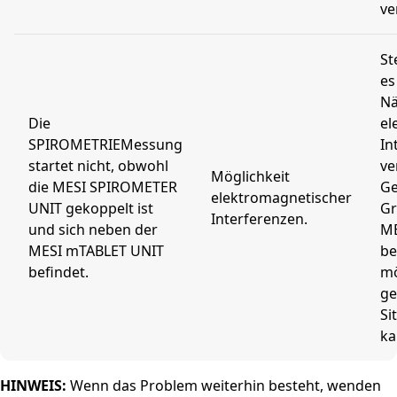
ve
St
es
Nä
Die
el
SPIROMETRIEMessung
In
startet nicht, obwohl
ve
Möglichkeit
die MESI SPIROMETER
Ge
elektromagnetischer
UNIT gekoppelt ist
Gr
Interferenzen.
und sich neben der
ME
MESI mTABLET UNIT
be
befindet.
mö
ge
Si
ka
HINWEIS:
Wenn das Problem weiterhin besteht, wenden