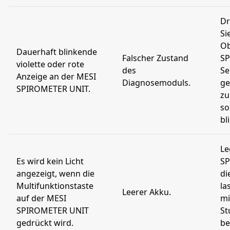
Dr
Si
Ob
Dauerhaft blinkende
Falscher Zustand
SP
violette oder rote
des
Se
Anzeige an der MESI
Diagnosemoduls.
ge
SPIROMETER UNIT.
zu
so
bl
Le
Es wird kein Licht
SP
angezeigt, wenn die
di
Multifunktionstaste
la
Leerer Akku.
auf der MESI
mi
SPIROMETER UNIT
St
gedrückt wird.
be