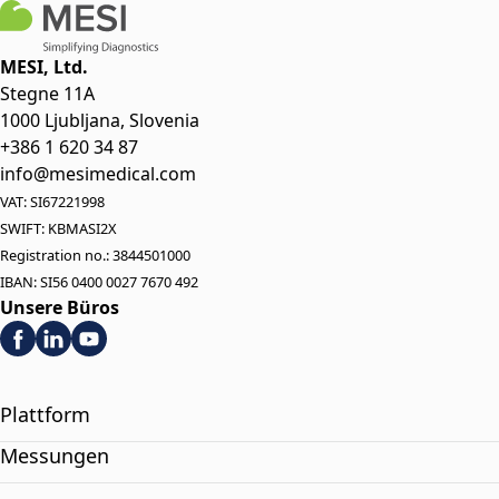
MESI, Ltd.
Stegne 11A
1000 Ljubljana, Slovenia
+386 1 620 34 87
info@mesimedical.com
VAT: SI67221998
SWIFT: KBMASI2X
Registration no.: 3844501000
IBAN: SI56 0400 0027 7670 492
Unsere Büros
Plattform
Messungen