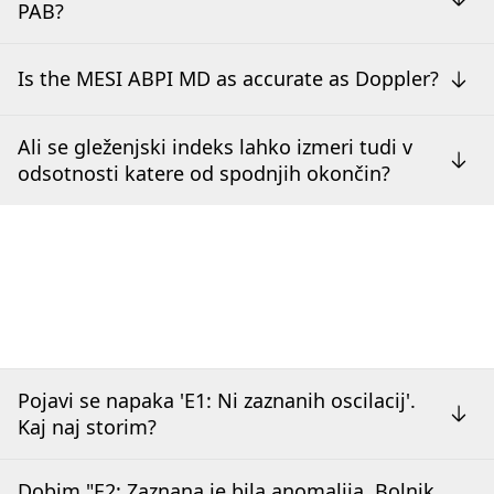
PAB?
Is the MESI ABPI MD as accurate as Doppler?
Ali se gleženjski indeks lahko izmeri tudi v
odsotnosti katere od spodnjih okončin?
Pojavi se napaka 'E1: Ni zaznanih oscilacij'.
Kaj naj storim?
Dobim "E2: Zaznana je bila anomalija. Bolnik