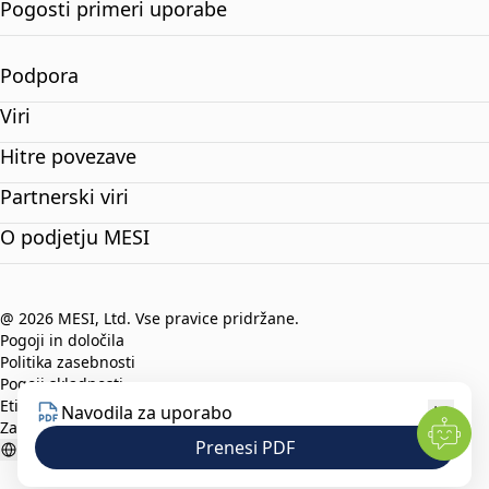
Pogosti primeri uporabe
Podpora
Viri
Hitre povezave
Partnerski viri
O podjetju MESI
@ 2026 MESI, Ltd. Vse pravice pridržane.
Pogoji in določila
Politika zasebnosti
Pogoji skladnosti
Etični kodeks
Navodila za uporabo
Zaščita prijaviteljev
Prenesi PDF
Slovenian