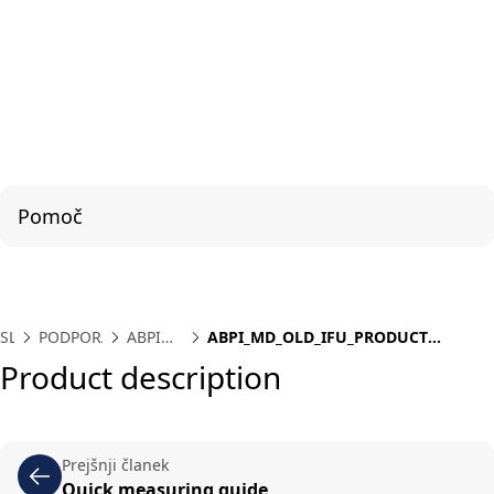
Pomoč
SL
PODPORA
ABPI
ABPI_MD_OLD_IFU_PRODUCT
MD
DESCRIPTION
Product description
Prejšnji članek
Quick measuring guide