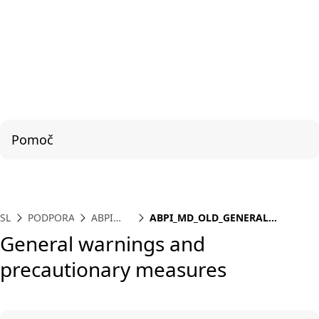
Pomoč
SL
PODPORA
ABPI
ABPI_MD_OLD_GENERAL
MD
WARNING
General warnings and
precautionary measures