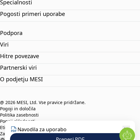
Specialnosti
Pogosti primeri uporabe
Podpora
Viri
Hitre povezave
Partnerski viri
O podjetju MESI
@ 2026 MESI, Ltd. Vse pravice pridržane.
Pogoji in določila
Politika zasebnosti
Pogoji skladnosti
Etični kodeks
Navodila za uporabo
Zaščita prijaviteljev
Prenesi PDF
Slovenian