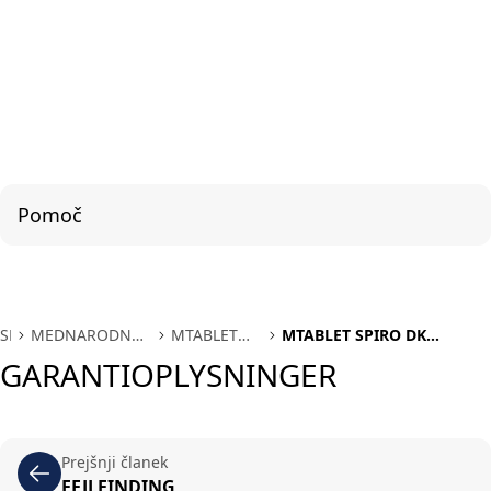
Pomoč
SL
MEDNARODNA
MTABLET
MTABLET SPIRO DK
PODPORA
SPIRO DK
GARANTIOPLYSNINGER
GARANTIOPLYSNINGER
Prejšnji članek
FEJLFINDING