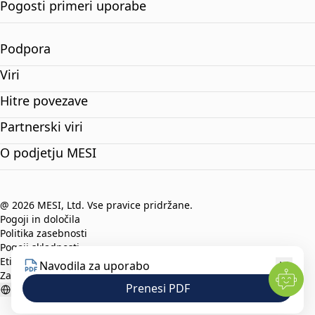
Pogosti primeri uporabe
Podpora
Viri
Hitre povezave
Partnerski viri
O podjetju MESI
@ 2026 MESI, Ltd. Vse pravice pridržane.
Pogoji in določila
Politika zasebnosti
Pogoji skladnosti
Etični kodeks
Navodila za uporabo
Zaščita prijaviteljev
Prenesi PDF
Slovenian