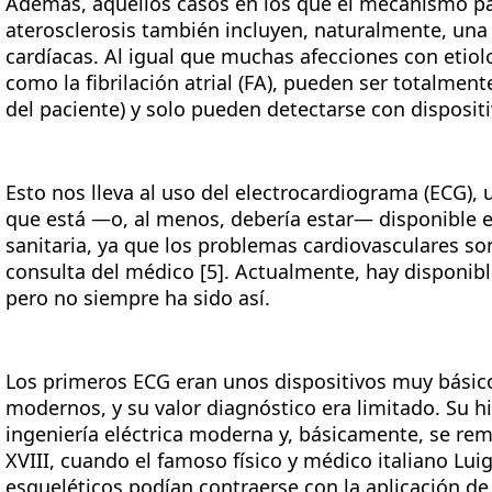
Además, aquellos casos en los que el mecanismo pa
aterosclerosis también incluyen, naturalmente, una
cardíacas. Al igual que muchas afecciones con etiolo
como la fibrilación atrial (FA), pueden ser totalmen
del paciente) y solo pueden detectarse con disposit
Esto nos lleva al uso del electrocardiograma (ECG), 
que está —o, al menos, debería estar— disponible e
sanitaria, ya que los problemas cardiovasculares so
consulta del médico [5]. Actualmente, hay disponib
pero no siempre ha sido así.
Los primeros ECG eran unos dispositivos muy básic
modernos, y su valor diagnóstico era limitado. Su hi
ingeniería eléctrica moderna y, básicamente, se rem
XVIII, cuando el famoso físico y médico italiano Lu
esqueléticos podían contraerse con la aplicación de 