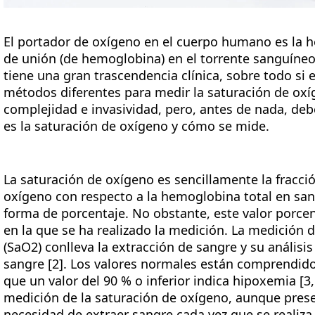
El portador de oxígeno en el cuerpo humano es la he
de unión (de hemoglobina) en el torrente sanguíne
tiene una gran trascendencia clínica, sobre todo si 
métodos diferentes para medir la saturación de oxí
complejidad e invasividad, pero, antes de nada, d
es la saturación de oxígeno y cómo se mide.
La saturación de oxígeno es sencillamente la fracc
oxígeno con respecto a la hemoglobina total en san
forma de porcentaje. No obstante, este valor porcen
en la que se ha realizado la medición. La medición d
(SaO2) conlleva la extracción de sangre y su análisi
sangre [2]. Los valores normales están comprendidos
que un valor del 90 % o inferior indica hipoxemia [3
medición de la saturación de oxígeno, aunque presen
necesidad de extraer sangre cada vez que se realiz