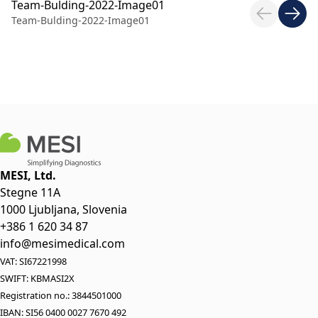
Team-Bulding-2022-Image01
T
Team-Bulding-2022-Image01
Te
MESI, Ltd.
Stegne 11A
1000 Ljubljana, Slovenia
+386 1 620 34 87
info@mesimedical.com
VAT: SI67221998
SWIFT: KBMASI2X
Registration no.: 3844501000
IBAN: SI56 0400 0027 7670 492