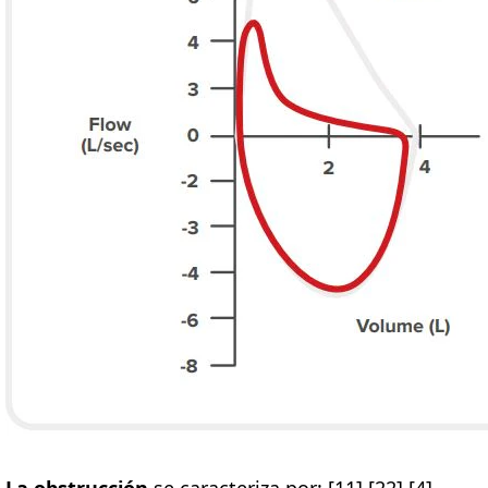
La obstrucción
se caracteriza por: [11] [22] [4]