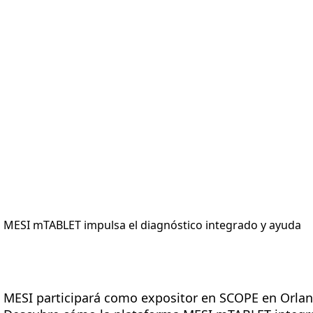
ma
Mediciones
Soluciones
Recursos
Acerca de no
 MESI mTABLET impulsa el diagnóstico integrado y ayuda
MESI participará como expositor en SCOPE en Orlando