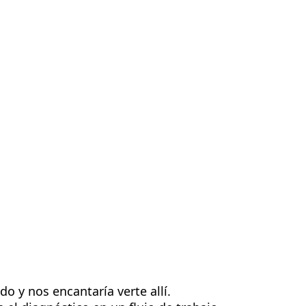
sotros
Contacte con nosotros
ES
 y nos encantaría verte allí.