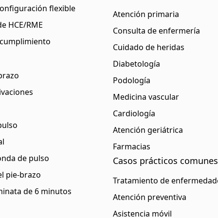
onfiguración flexible
Atención primaria
 de HCE/RME
Consulta de enfermería
y cumplimiento
Cuidado de heridas
Diabetología
-brazo
Podología
ivaciones
Medicina vascular
Cardiología
pulso
Atención geriátrica
al
Farmacias
onda de pulso
Casos prácticos comunes
l pie-brazo
Tratamiento de enfermedade
inata de 6 minutos
Atención preventiva
Asistencia móvil