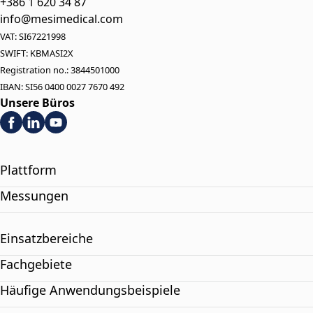
+386 1 620 34 87
info@mesimedical.com
VAT: SI67221998
SWIFT: KBMASI2X
Registration no.: 3844501000
IBAN: SI56 0400 0027 7670 492
Unsere Büros
Plattform
Messungen
Einsatzbereiche
Fachgebiete
Häufige Anwendungsbeispiele