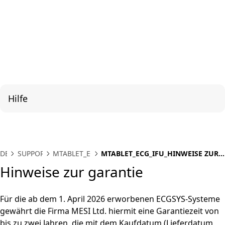
Hilfe
DE
SUPPORT
MTABLET_ECG
MTABLET_ECG_IFU_HINWEISE ZUR
GARANTIE
Hinweise zur garantie
Für die ab dem 1. April 2026 erworbenen ECGSYS-Systeme
gewährt die Firma MESI Ltd. hiermit eine Garantiezeit von
bis zu zwei Jahren, die mit dem Kaufdatum (Lieferdatum