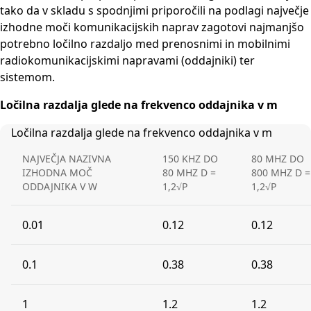
tako da v skladu s spodnjimi priporočili na podlagi največje
izhodne moči komunikacijskih naprav zagotovi najmanjšo
potrebno ločilno razdaljo med prenosnimi in mobilnimi
radiokomunikacijskimi napravami (oddajniki) ter
sistemom.
Ločilna razdalja glede na frekvenco oddajnika v m
Ločilna razdalja glede na frekvenco oddajnika v m
NAJVEČJA NAZIVNA
150 KHZ DO
80 MHZ DO
IZHODNA MOČ
80 MHZ D =
800 MHZ D =
ODDAJNIKA V W
1,2√P
1,2√P
0.01
0.12
0.12
0.1
0.38
0.38
1
1.2
1.2