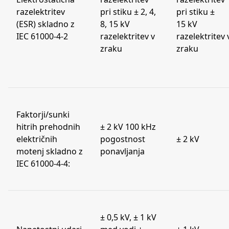
razelektritev
pri stiku ± 2, 4,
pri stiku ±
(ESR) skladno z
8, 15 kV
15 kV
IEC 61000-4-2
razelektritev v
razelektritev 
zraku
zraku
Faktorji/sunki
hitrih prehodnih
± 2 kV 100 kHz
električnih
pogostnost
± 2 kV
motenj skladno z
ponavljanja
IEC 61000-4-4:
± 0,5 kV, ± 1 kV