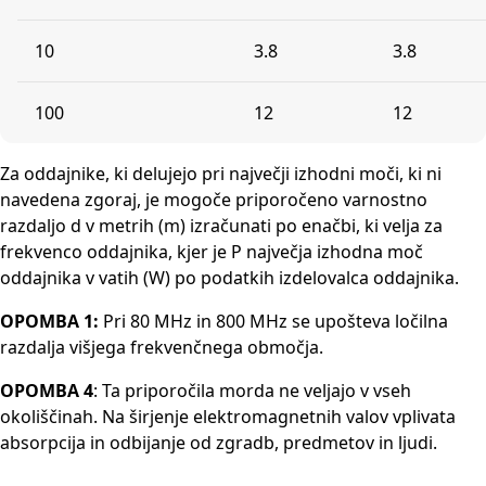
10
3.8
3.8
100
12
12
Za oddajnike, ki delujejo pri največji izhodni moči, ki ni
navedena zgoraj, je mogoče priporočeno varnostno
razdaljo d v metrih (m) izračunati po enačbi, ki velja za
frekvenco oddajnika, kjer je P največja izhodna moč
oddajnika v vatih (W) po podatkih izdelovalca oddajnika.
OPOMBA 1:
Pri 80 MHz in 800 MHz se upošteva ločilna
razdalja višjega frekvenčnega območja.
OPOMBA 4
: Ta priporočila morda ne veljajo v vseh
okoliščinah. Na širjenje elektromagnetnih valov vplivata
absorpcija in odbijanje od zgradb, predmetov in ljudi.