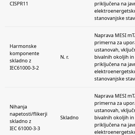
CISPR11
priključena na ja
elektroenergetsko
stanovanjske stav
Naprava MESI mT
primerna za upor
Harmonske
ustanovah, vključn
komponente
N. r.
bivalnih okoljih in
skladno z
priključena na ja
IEC61000-3-2
elektroenergetsko
stanovanjske stav
Naprava MESI mT
primerna za upor
Nihanja
ustanovah, vključn
napetosti/flikerji
Skladno
bivalnih okoljih in
skladno z
priključena na ja
IEC 61000-3-3
elektroenergetsko