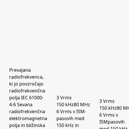
Prevajana
radiofrekvenca,
ki jo povzročajo
radiofrekvenčna
polja IEC 61000-
3 Vrms
3 Vrms
4-6 Sevana
150 kHz80 MHz
150 kHz80 M
radiofrekvenčna
6 Vrms v ISM-
6 Vrms v
elektromagnetna
pasovih med
ISMpasovih
polja in bližinska
150 kHz in
med 150 kHz 