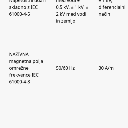
Napetostni udari
med vodi ±
± 1 kV,
skladno z IEC
0,5 kV, ± 1 kV, ±
diferencialni
61000-4-5
2 kV med vodi
način
in zemljo
NAZIVNA
magnetna polja
omrežne
50/60 Hz
30 A/m
frekvence IEC
61000-4-8