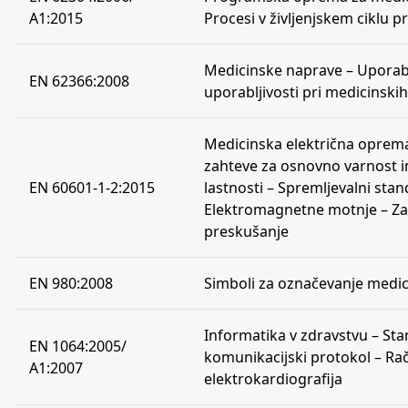
A1:2015
Procesi v življenjskem ciklu
Medicinske naprave – Uporab
EN 62366:2008
uporabljivosti pri medicinski
Medicinska električna oprema 
zahteve za osnovno varnost i
EN 60601-1-2:2015
lastnosti – Spremljevalni stan
Elektromagnetne motnje – Za
preskušanje
EN 980:2008
Simboli za označevanje medi
Informatika v zdravstvu – St
EN 1064:2005/
komunikacijski protokol – Ra
A1:2007
elektrokardiografija