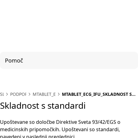
Pomoč
SL
PODPORA
MTABLET_ECG
MTABLET_ECG_IFU_SKLADNOST S
STANDARDI
Skladnost s standardi
Upoštevane so določbe Direktive Sveta 93/42/EGS o
medicinskih pripomočkih. Upoštevani so standardi,
navedeni v naslednji preglednici.