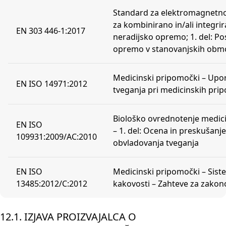
Standard za elektromagnetno 
za kombinirano in/ali integrir
EN 303 446-1:2017
neradijsko opremo; 1. del: Po
opremo v stanovanjskih obmo
Medicinski pripomočki – Upo
EN ISO 14971:2012
tveganja pri medicinskih pri
Biološko ovrednotenje medic
EN ISO
– 1. del: Ocena in preskušanj
109931:2009/AC:2010
obvladovanja tveganja
EN ISO
Medicinski pripomočki – Sist
13485:2012/C:2012
kakovosti – Zahteve za zako
12.1. IZJAVA PROIZVAJALCA O