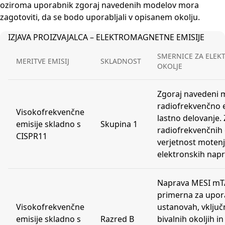
oziroma uporabnik zgoraj navedenih modelov mora
zagotoviti, da se bodo uporabljali v opisanem okolju.
IZJAVA PROIZVAJALCA – ELEKTROMAGNETNE EMISIJE
SMERNICE ZA ELE
MERITVE EMISIJ
SKLADNOST
OKOLJE
Zgoraj navedeni m
radiofrekvenčno e
Visokofrekvenčne
lastno delovanje. 
emisije skladno s
Skupina 1
radiofrekvenčnih e
CISPR11
verjetnost motenja
elektronskih napr
Naprava MESI mT
primerna za upor
Visokofrekvenčne
ustanovah, vključn
emisije skladno s
Razred B
bivalnih okoljih in