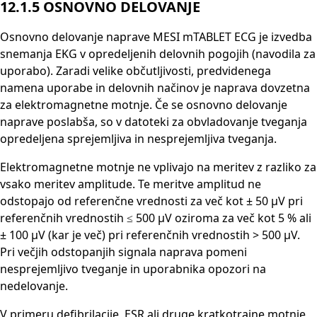
12.1.5 OSNOVNO DELOVANJE
Osnovno delovanje naprave MESI mTABLET ECG je izvedba
snemanja EKG v opredeljenih delovnih pogojih (navodila za
uporabo). Zaradi velike občutljivosti, predvidenega
namena uporabe in delovnih načinov je naprava dovzetna
za elektromagnetne motnje. Če se osnovno delovanje
naprave poslabša, so v datoteki za obvladovanje tveganja
opredeljena sprejemljiva in nesprejemljiva tveganja.
Elektromagnetne motnje ne vplivajo na meritev z razliko za
vsako meritev amplitude. Te meritve amplitud ne
odstopajo od referenčne vrednosti za več kot ± 50 μV pri
referenčnih vrednostih ≤ 500 μV oziroma za več kot 5 % ali
± 100 μV (kar je več) pri referenčnih vrednostih > 500 μV.
Pri večjih odstopanjih signala naprava pomeni
nesprejemljivo tveganje in uporabnika opozori na
nedelovanje.
V primeru defibrilacije, ESR ali druge kratkotrajne motnje