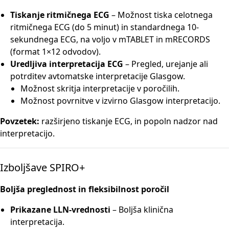
Tiskanje ritmičnega ECG
– Možnost tiska celotnega
ritmičnega ECG (do 5 minut) in standardnega 10-
sekundnega ECG, na voljo v mTABLET in mRECORDS
(format 1×12 odvodov).
Uredljiva interpretacija ECG
– Pregled, urejanje ali
potrditev avtomatske interpretacije Glasgow.
Možnost skritja interpretacije v poročilih.
Možnost povrnitve v izvirno Glasgow interpretacijo.
Povzetek:
razširjeno tiskanje ECG, in popoln nadzor nad
interpretacijo.
Izboljšave SPIRO+
Boljša preglednost in fleksibilnost poročil
Prikazane LLN-vrednosti
– Boljša klinična
interpretacija.