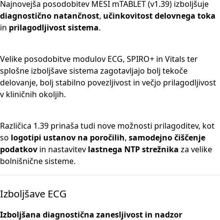
Najnovejša posodobitev MESI mTABLET (v1.39) izboljšuje
diagnostično natančnost
,
učinkovitost delovnega toka
in
prilagodljivost sistema
.
Velike posodobitve modulov ECG, SPIRO+ in Vitals ter
splošne izboljšave sistema zagotavljajo bolj tekoče
delovanje, bolj stabilno povezljivost in večjo prilagodljivost
v kliničnih okoljih.
Različica 1.39 prinaša tudi nove možnosti prilagoditev, kot
so
logotipi ustanov na poročilih
,
samodejno čiščenje
podatkov
in nastavitev
lastnega NTP strežnika
za velike
bolnišnične sisteme.
Izboljšave ECG
Izboljšana diagnostična zanesljivost in nadzor