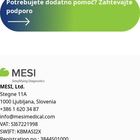
Potrebujete dodatno pomoč? Zahtevajte
podporo
MESI, Ltd.
Stegne 11A
1000 Ljubljana, Slovenia
+386 1 620 34 87
info@mesimedical.com
VAT: SI67221998
SWIFT: KBMASI2X
Registration no.: 3844501000