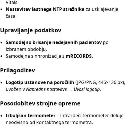
Vitals.
Nastavitev lastnega NTP strežnika
za usklajevanje
časa.
Upravljanje podatkov
Samodejno brisanje nedejavnih pacientov
po
izbranem obdobju.
Samodejna sinhronizacija z
mRECORDS
.
Prilagoditev
Logotip ustanove na poročilih
(JPG/PNG, 446×126 px),
uvožen v
Napredne nastavitve → Uvozi logotip
.
Posodobitev strojne opreme
Izboljšan termometer
– Infrardeči termometer deluje
neodvisno od kontaktnega termometra.