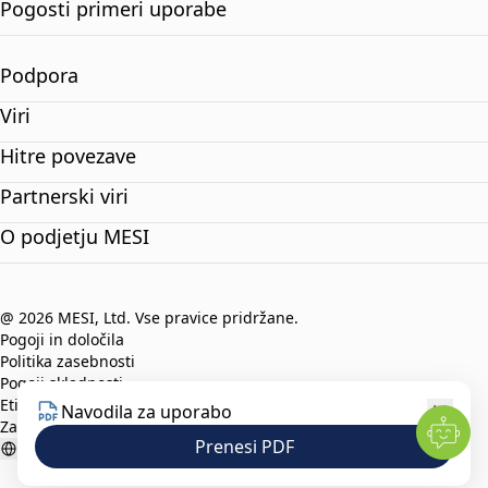
Pogosti primeri uporabe
Podpora
Viri
Hitre povezave
Partnerski viri
O podjetju MESI
@ 2026 MESI, Ltd. Vse pravice pridržane.
Pogoji in določila
Politika zasebnosti
Pogoji skladnosti
Etični kodeks
Navodila za uporabo
Zaščita prijaviteljev
Prenesi PDF
Slovenian