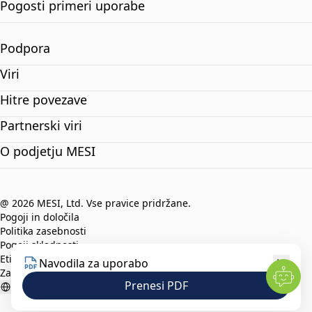
Pogosti primeri uporabe
Podpora
Viri
Hitre povezave
Partnerski viri
O podjetju MESI
@ 2026 MESI, Ltd. Vse pravice pridržane.
Pogoji in določila
Politika zasebnosti
Pogoji skladnosti
Etični kodeks
Navodila za uporabo
Zaščita prijaviteljev
Prenesi PDF
Slovenian