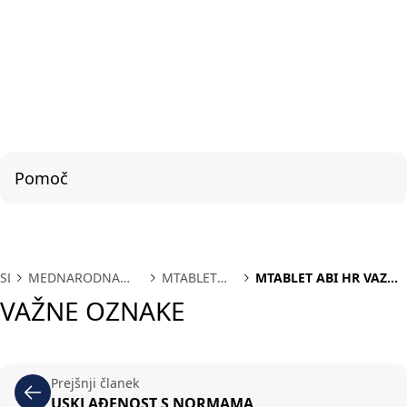
Pomoč
SL
MEDNARODNA
MTABLET
MTABLET ABI HR VAZNE
PODPORA
ABI HR
OZNAKE
VAŽNE OZNAKE
Prejšnji članek
USKLAĐENOST S NORMAMA