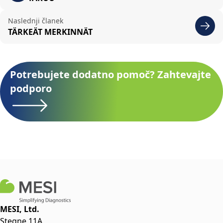
Naslednji članek
TÄRKEÄT MERKINNÄT
Potrebujete dodatno pomoč? Zahtevajte
podporo
MESI, Ltd.
Stegne 11A