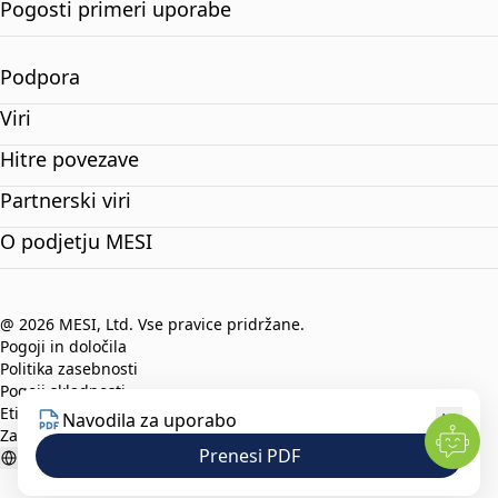
Pogosti primeri uporabe
Podpora
Viri
Hitre povezave
Partnerski viri
O podjetju MESI
@ 2026 MESI, Ltd. Vse pravice pridržane.
Pogoji in določila
Politika zasebnosti
Pogoji skladnosti
Etični kodeks
Navodila za uporabo
Zaščita prijaviteljev
Prenesi PDF
Slovenian