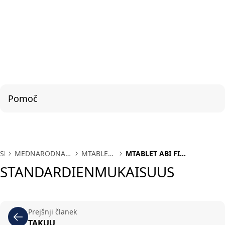
Pomoč
SL
MEDNARODNA
MTABLET
MTABLET ABI FI
PODPORA
ABI FI
STANDARDIENMUKAISUUS
STANDARDIENMUKAISUUS
Prejšnji članek
TAKUU