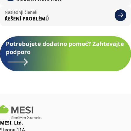
Naslednji članek
ŘEŠENÍ PROBLÉMŮ
Potrebujete dodatno pomoč? Zahtevajte
podporo
MESI, Ltd.
Stegne 11A