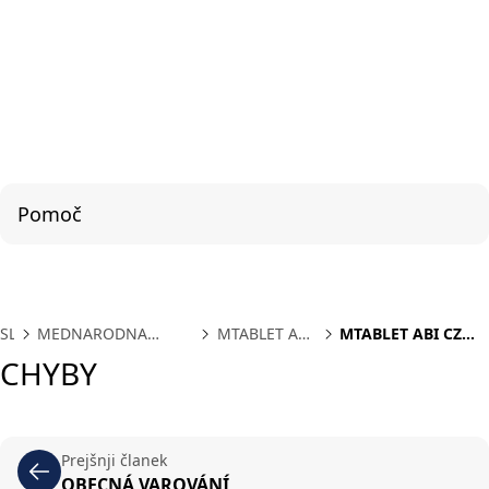
Pomoč
SL
MEDNARODNA
MTABLET ABI
MTABLET ABI CZ
PODPORA
CZ
CHYBY
CHYBY
Prejšnji članek
OBECNÁ VAROVÁNÍ