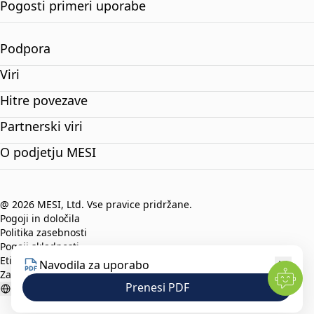
Pogosti primeri uporabe
Podpora
Viri
Hitre povezave
Partnerski viri
O podjetju MESI
@ 2026 MESI, Ltd. Vse pravice pridržane.
Pogoji in določila
Politika zasebnosti
Pogoji skladnosti
Etični kodeks
Navodila za uporabo
Zaščita prijaviteljev
Prenesi PDF
Slovenian