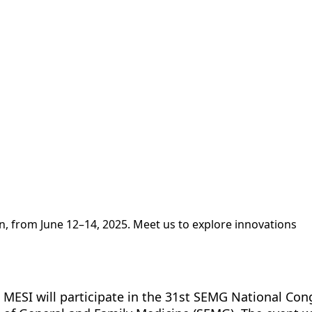
tform
Messungen
Lösungen
Ressourcen
Über u
n, from June 12–14, 2025. Meet us to explore innovations
MESI will participate in the 31st SEMG National Con