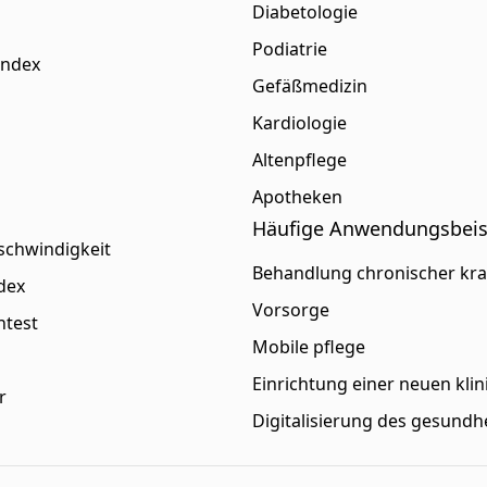
Diabetologie
Podiatrie
Index
Gefäßmedizin
Kardiologie
Altenpflege
Apotheken
Häufige Anwendungsbeis
schwindigkeit
Behandlung chronischer kr
dex
Vorsorge
htest
Mobile pflege
Einrichtung einer neuen klin
r
Digitalisierung des gesund