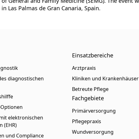
of General and Family Medicine (SEMG). The event wil
in Las Palmas de Gran Canaria, Spain.
Einsatzbereiche
agnostik
Arztpraxis
es diagnostischen
Kliniken und Krankenhäuser
s
Betreute Pflege
hilffe
Fachgebiete
p-Optionen
Primärversorgung
 mit elektronischen
Pflegepraxis
n (EHR)
Wundversorgung
gen und Compliance