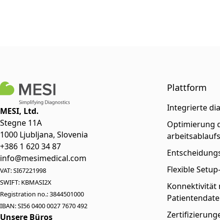
Plattform
Integrierte di
MESI, Ltd.
Stegne 11A
Optimierung d
1000 Ljubljana, Slovenia
arbeitsablauf
+386 1 620 34 87
Entscheidungs
info@mesimedical.com
Flexible Setu
VAT: SI67221998
SWIFT: KBMASI2X
Konnektivität
Registration no.: 3844501000
Patientendate
IBAN: SI56 0400 0027 7670 492
Zertifizierun
Unsere Büros