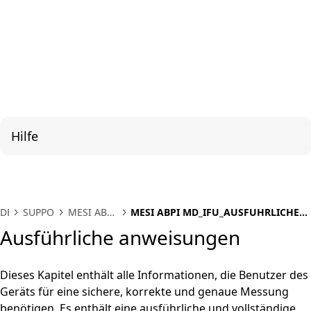
Hilfe
DE
SUPPORT
MESI ABPI
MESI ABPI MD_IFU_AUSFUHRLICHE
MD
ANWEISUNGEN
Ausführliche anweisungen
Dieses Kapitel enthält alle Informationen, die Benutzer des
Geräts für eine sichere, korrekte und genaue Messung
benötigen. Es enthält eine ausführliche und vollständige