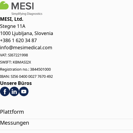
MESI, Ltd.
Stegne 11A
1000 Ljubljana, Slovenia
+386 1 620 34 87
info@mesimedical.com
VAT: SI67221998
SWIFT: KBMASI2X
Registration no.: 3844501000
IBAN: SI56 0400 0027 7670 492
Unsere Büros
Plattform
Messungen