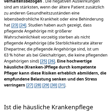
verhaltensbezogen
. Die negativen Auswirkungen
sind am stärksten, wenn der ältere Patient zusätzlich
zu anderen Gesundheitszuständen eine
lebensbedrohliche Krankheit oder eine Behinderung
hat
[23]
[24]
. Studien haben auch gezeigt, dass
pflegende Angehörige mit größerer
Wahrscheinlichkeit vorzeitig sterben als nicht
pflegende Angehörige (die Sterblichkeitsrate älterer
Ehepartner, die pflegende Angehörige sind, ist um
63 % höher als bei Gleichaltrigen, die keine pflegenden
Angehörigen sind)
[25]
[26]
.
Eine hochwertige
häusliche (Kranken-)Pflege durch kompetente
Pfleger kann diese Risiken erheblich abmildern, die
empfundene Belastung senken und den Stress
verringern
[27]
[28]
[29]
[30]
[31]
.
Ist die häusliche Krankenpflege