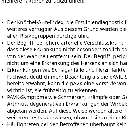
mehrere Faktoren zurückzuführen:
Der Knöchel-Arm-Index, die Erstliniendiagnostik fü
weiteres verfügbar. Aus diesem Grund werden die 
allen Risikogruppen durchgeführt.
Der Begriff "periphere arterielle Verschlusskrank
dass diese Erkrankung nicht besonders tödlich ode
von der Wahrheit entfernt sein. Der Begriff "perip
nicht um eine Erkrankung des Herzens an sich ha
Erkrankungen wie Schlaganfälle und Herzinfarkte f
Fachwelt deutlich mehr Beachtung als die pAVK. S
bereits erwähnt, kann die pAVK eine Vorstufe vo
wichtig ist, sie frühzeitig zu erkennen.
PAVK-Symptome wie Schmerzen, Krämpfe oder Geh
Arthritis, degenerativen Erkrankungen der Wirbel
abgetan werden. Auf diese Weise werden ältere P
weiteren Tests überwiesen, obwohl sie zu einer 
Häufig treten bei den Betroffenen überhaupt ke