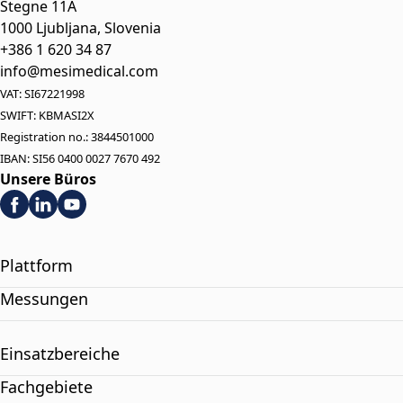
Stegne 11A
1000 Ljubljana, Slovenia
+386 1 620 34 87
info@mesimedical.com
VAT: SI67221998
SWIFT: KBMASI2X
Registration no.: 3844501000
IBAN: SI56 0400 0027 7670 492
Unsere Büros
Plattform
Messungen
Einsatzbereiche
Fachgebiete