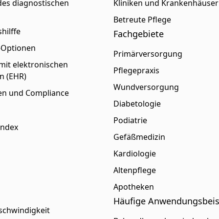
es diagnostischen
Kliniken und Krankenhäuser
s
Betreute Pflege
hilffe
Fachgebiete
p-Optionen
Primärversorgung
 mit elektronischen
Pflegepraxis
n (EHR)
Wundversorgung
gen und Compliance
Diabetologie
Podiatrie
Index
Gefäßmedizin
Kardiologie
Altenpflege
Apotheken
Häufige Anwendungsbeis
schwindigkeit