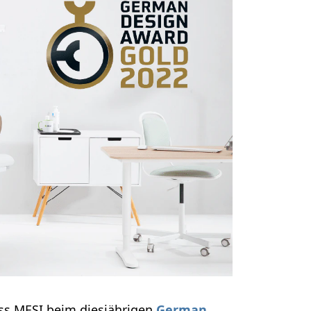
ass MESI beim diesjährigen
German