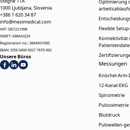
Stegne 11A
Optimierung d
1000 Ljubljana, Slovenia
arbeitsablauf
+386 1 620 34 87
Entscheidungs
info@mesimedical.com
Flexible Setu
VAT: SI67221998
SWIFT: KBMASI2X
Konnektivität
Registration no.: 3844501000
Patientendate
IBAN: SI56 0400 0027 7670 492
Zertifizierun
Unsere Büros
Messungen
Knöchel-Arm-
12-Kanal-EKG
Spirometrie
Pulsoximetrie
Blutdruck
Pulswellen-ge