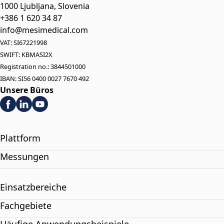
1000 Ljubljana, Slovenia
+386 1 620 34 87
info@mesimedical.com
VAT: SI67221998
SWIFT: KBMASI2X
Registration no.: 3844501000
IBAN: SI56 0400 0027 7670 492
Unsere Büros
Plattform
Messungen
Einsatzbereiche
Fachgebiete