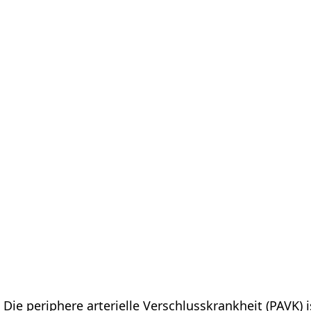
tform
Messungen
Lösungen
Ressourcen
Über u
Die periphere arterielle Verschlusskrankheit (PAVK) i