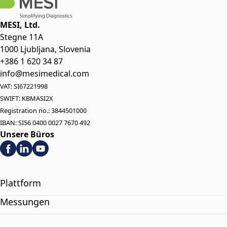
MESI, Ltd.
Stegne 11A
1000 Ljubljana, Slovenia
+386 1 620 34 87
info@mesimedical.com
VAT: SI67221998
SWIFT: KBMASI2X
Registration no.: 3844501000
IBAN: SI56 0400 0027 7670 492
Unsere Büros
Plattform
Messungen