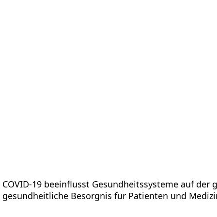
tform
Messungen
Lösungen
Ressourcen
Über u
COVID-19 beeinflusst Gesundheitssysteme auf der g
gesundheitliche Besorgnis für Patienten und Medizi