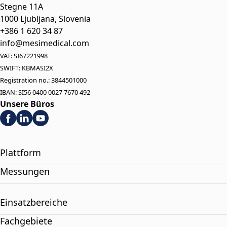
Stegne 11A
1000 Ljubljana, Slovenia
+386 1 620 34 87
info@mesimedical.com
VAT: SI67221998
SWIFT: KBMASI2X
Registration no.: 3844501000
IBAN: SI56 0400 0027 7670 492
Unsere Büros
Plattform
Messungen
Einsatzbereiche
Fachgebiete