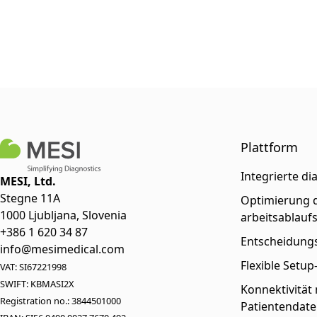
Plattform
Integrierte di
MESI, Ltd.
Stegne 11A
Optimierung d
1000 Ljubljana, Slovenia
arbeitsablauf
+386 1 620 34 87
Entscheidungs
info@mesimedical.com
Flexible Setu
VAT: SI67221998
SWIFT: KBMASI2X
Konnektivität
Registration no.: 3844501000
Patientendate