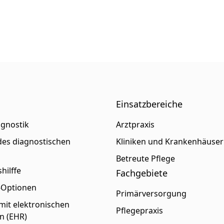
Einsatzbereiche
agnostik
Arztpraxis
es diagnostischen
Kliniken und Krankenhäuser
s
Betreute Pflege
hilffe
Fachgebiete
p-Optionen
Primärversorgung
 mit elektronischen
Pflegepraxis
n (EHR)