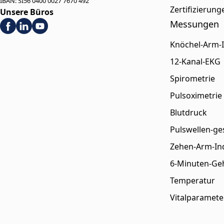
IBAN: SI56 0400 0027 7670 492
Zertifizierun
Unsere Büros
Messungen
Knöchel-Arm-
12-Kanal-EKG
Spirometrie
Pulsoximetrie
Blutdruck
Pulswellen-ge
Zehen-Arm-In
6-Minuten-Ge
Temperatur
Vitalparamete