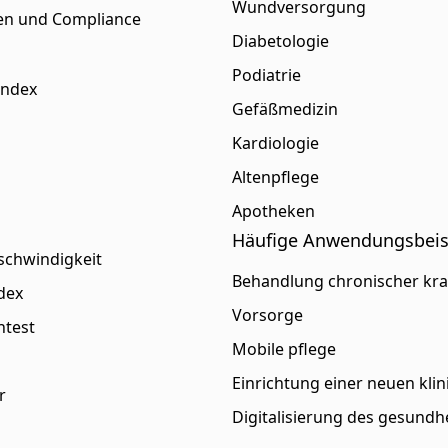
Wundversorgung
gen und Compliance
Diabetologie
Podiatrie
Index
Gefäßmedizin
Kardiologie
Altenpflege
Apotheken
Häufige Anwendungsbeis
schwindigkeit
Behandlung chronischer kr
dex
Vorsorge
htest
Mobile pflege
Einrichtung einer neuen klin
r
Digitalisierung des gesund