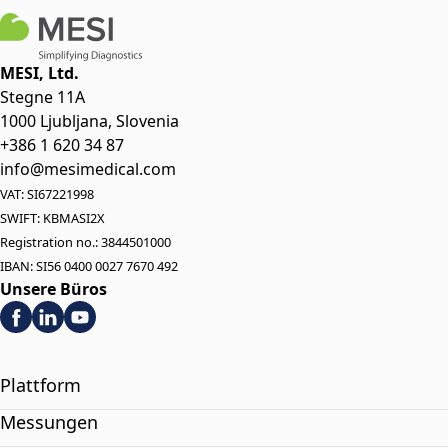
MESI, Ltd.
Stegne 11A
1000 Ljubljana, Slovenia
+386 1 620 34 87
info@mesimedical.com
VAT: SI67221998
SWIFT: KBMASI2X
Registration no.: 3844501000
IBAN: SI56 0400 0027 7670 492
Unsere Büros
Plattform
Messungen