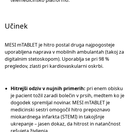
telemedicinsko platformo.
Učinek
MESI mTABLET je hitro postal druga najpogosteje
uporabljena naprava v mobilnih ambulantah (takoj za
digitalnim stetoskopom). Uporablja se pri 98 %
pregledov, zlasti pri kardiovaskularni oskrbi.
Hitrejši odziv v nujnih primerih:
pri enem obisku
je pacient tožil zaradi bolečin v prsih, medtem ko je
dogodek spremljal novinar. MESI mTABLET je
medicinski sestri omogočil hitro prepoznavo
miokardnega infarkta (STEMI) in takojšnje
ukrepanje – jasen dokaz, da hitrost in natančnost
rešujeta življenja.