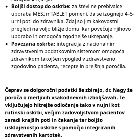
Boljši dostop do oskrbe:
za številne prebivalce
uporaba MESI mTABLET pomeni, da se izognejo 4–5-
urni poti do zdravnika. Zdaj so jim kakovostni
pregledi na voljo bližje domu, kar povečuje njihovo
uporabo in omogoča zgodnejše ukrepanje.
Povezana oskrba:
integracija z nacionalnim
zdravstvenim podatkovnim sistemom omogoča
zdravnikom takojšen vpogled v zdravstveno
zgodovino pacienta, recepte in prejšnja poročila.
Čeprav se dolgoročni podatki še zbirajo, dr. Nagy že
poroča o merljivih vsakodnevnih izboljšavah. Te
vključujejo hitrejše odločanje tako v nujni kot
rutinski oskrbi, večjim zadovoljstvom pacientov
zaradi krajših poti in čakanja ter boljšo
usklajenostjo oskrbe s pomočjo integriranih
zdravstvenih kartotek.