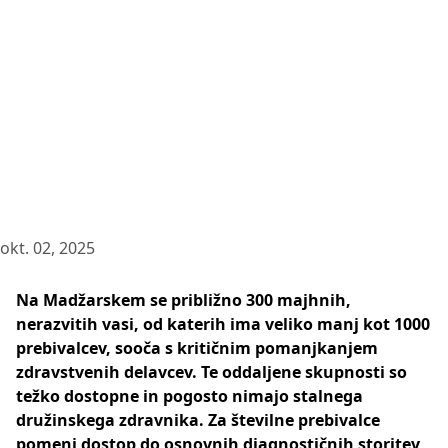
okt. 02, 2025
Na Madžarskem se približno 300 majhnih,
nerazvitih vasi, od katerih ima veliko manj kot 1000
prebivalcev, sooča s kritičnim pomanjkanjem
zdravstvenih delavcev. Te oddaljene skupnosti so
težko dostopne in pogosto nimajo stalnega
družinskega zdravnika. Za številne prebivalce
pomeni dostop do osnovnih diagnostičnih storitev