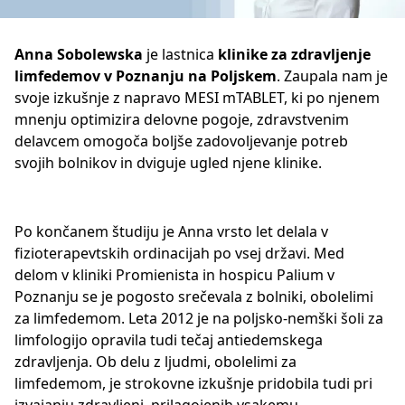
Anna Sobolewska
je lastnica
klinike za zdravljenje
limfedemov v Poznanju na Poljskem
. Zaupala nam je
svoje izkušnje z napravo MESI mTABLET, ki po njenem
mnenju optimizira delovne pogoje, zdravstvenim
delavcem omogoča boljše zadovoljevanje potreb
svojih bolnikov in dviguje ugled njene klinike.
Po končanem študiju je Anna vrsto let delala v
fizioterapevtskih ordinacijah po vsej državi. Med
delom v kliniki Promienista in hospicu Palium v
Poznanju se je pogosto srečevala z bolniki, obolelimi
za limfedemom. Leta 2012 je na poljsko-nemški šoli za
limfologijo opravila tudi tečaj antiedemskega
zdravljenja. Ob delu z ljudmi, obolelimi za
limfedemom, je strokovne izkušnje pridobila tudi pri