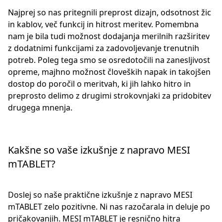
Najprej so nas pritegnili preprost dizajn, odsotnost žic
in kablov, več funkcij in hitrost meritev. Pomembna
nam je bila tudi možnost dodajanja merilnih razširitev
z dodatnimi funkcijami za zadovoljevanje trenutnih
potreb. Poleg tega smo se osredotočili na zanesljivost
opreme, majhno možnost človeških napak in takojšen
dostop do poročil o meritvah, ki jih lahko hitro in
preprosto delimo z drugimi strokovnjaki za pridobitev
drugega mnenja.
Kakšne so vaše izkušnje z napravo MESI
mTABLET?
Doslej so naše praktične izkušnje z napravo MESI
mTABLET zelo pozitivne. Ni nas razočarala in deluje po
pričakovanjih. MESI mTABLET je resnično hitra